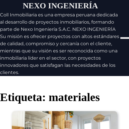
Skip
NEXO INGENIERÍA
to
content
Coll Inmobiliaria es una empresa peruana dedicada
al desarrollo de proyectos inmobiliarios, formando
parte de Nexo Ingeniería S.A.C. NEXO INGENIERÍA
Su misión es ofrecer proyectos con altos estándares
de calidad, compromiso y cercanía con el cliente,
mientras que su visión es ser reconocida como una
inmobiliaria líder en el sector, con proyectos
innovadores que satisfagan las necesidades de los
clientes.
Etiqueta:
materiales