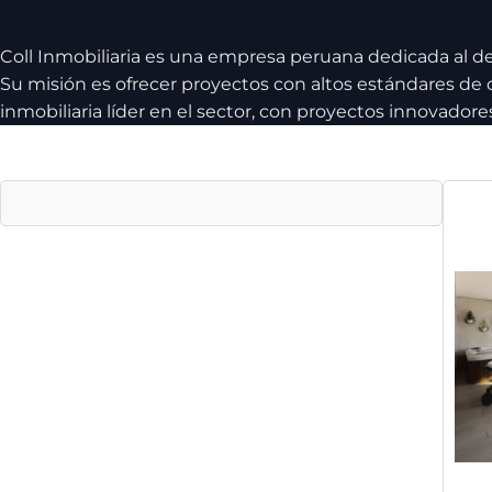
Skip
to
Coll Inmobiliaria es una empresa peruana dedicada al d
content
Su misión es ofrecer proyectos con altos estándares de 
inmobiliaria líder en el sector, con proyectos innovadore