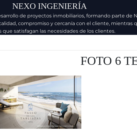
NEXO INGENIERÍA
esarrollo de proyectos inmobiliarios, formando parte de
calidad, compromiso y cercanía con el cliente, mientras
s que satisfagan las necesidades de los clientes.
FOTO 6 