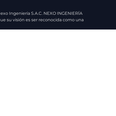
 Nexo Ingeniería S.A.C. NEXO INGENIERÍA
 que su visión es ser reconocida como una