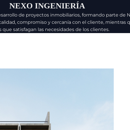
NEXO INGENIERÍA
esarrollo de proyectos inmobiliarios, formando parte de
calidad, compromiso y cercanía con el cliente, mientras
s que satisfagan las necesidades de los clientes.